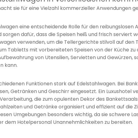
 macht sie für eine Vielzahl kommerzieller Anwendungen ge
hlwagen eine entscheidende Rolle für den reibungslosen A
orgen dafür, dass die Speisen heiß und frisch serviert w
gen verwenden, um die Tellergerichte stilvoll auf den T
m Tabletts mit vorbereiteten Speisen von der Küche zu d
ufbewahrung von Utensilien, Servietten und Gewürzen, so
en kann.
rschiedenen Funktionen stark auf Edelstahlwagen. Bei Ba
, Getränken und Geschirr eingesetzt. Ein Luxushotel ve
Verarbeitung, die zum opulenten Dekor des Bankettsaals
lzeiten und Getränke organisiert und effizient auf die Z
n diesen Umgebungen besonders wichtig, da sie schwere L
er dem Hotelpersonal Unannehmlichkeiten zu bereiten.