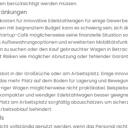
n berücksichtigt werden müssen.
ränkungen
osten für innovative Edelstahlwagen für einige Gewerbeb
n mit begrenztem Budget kann es schwierig sein, sich di
Startup-Café möglicherweise seine finanzielle Situation s
 Aufbewahrungsoptionen und erweiterten Mobilitätsfunktio
ven zu suchen oder den Kauf gebrauchter Wagen in Betrach
it Risiken wie möglicher Abnutzung oder fehlender Garant
ebot in der Großküche oder am Arbeitsplatz. Einige inno
das mehr Platz auf dem Boden für Lagerung und Bewegung
iger Wagen möglicherweise nicht praktikabel. Beispielsw
n kompakter und wendiger Edelstahlwagen besser geeignet.
z am Arbeitsplatz sorgfältig abzuschätzen, um sicherzus
rbeitsablauf behindert.
ls
icht vollständig genutzt werden, wenn das Personal nich