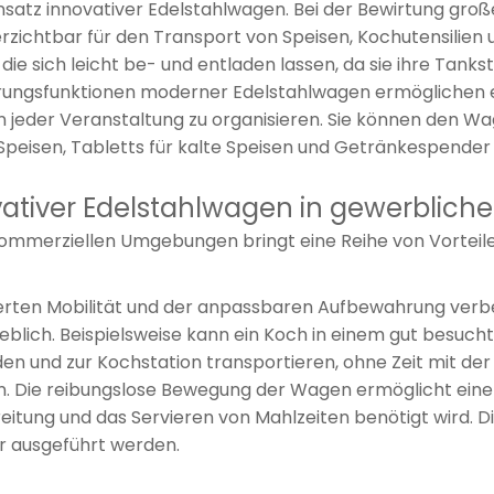
nsatz innovativer Edelstahlwagen. Bei der Bewirtung gro
ichtbar für den Transport von Speisen, Kochutensilien u
 sich leicht be- und entladen lassen, da sie ihre Tankst
ngsfunktionen moderner Edelstahlwagen ermöglichen e
eder Veranstaltung zu organisieren. Sie können den Wage
eisen, Tabletts für kalte Speisen und Getränkespender ve
vativer Edelstahlwagen in gewerbli
kommerziellen Umgebungen bringt eine Reihe von Vorteile
rten Mobilität und der anpassbaren Aufbewahrung verbes
eblich. Beispielsweise kann ein Koch in einem gut besuc
en und zur Kochstation transportieren, ohne Zeit mit de
 Die reibungslose Bewegung der Wagen ermöglicht einen
bereitung und das Servieren von Mahlzeiten benötigt wird. 
er ausgeführt werden.