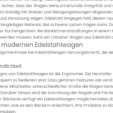
 sicher, dass der Wagen seine strukturelle Integrität und 
gen ständig mit Wasser und Reinigungslösungen abgewasc
 und Abnutzung zeigen. Edelstahl hingegen hält diesen ra
nd langlebiges Material, das schwere Lasten tragen kann. D
r Küchengeräten. Bei Bankettveranstaltungen in einem H
t werden müssen, kann ein robuster Wagen aus Edelstahl
n modernen Edelstahlwagen
esignmerkmale bei Edelstahlwagen hervorgebracht, die d
ndlichkeit
ns von Edelstahlwagen ist die Ergonomie. Die Hersteller
bequem zu bedienen sind. Dazu gehören Features wie verst
ne Mitarbeiter unterschiedlicher Größe die Wagen benutz
t. Darüber hinaus wird die Anordnung der Regale und Fäc
ner Bäckerei verfügt ein Edelstahlwagen möglicherweise ü
en, was es den Bäckern erleichtert, ihre Produkte zu la
 müssen.