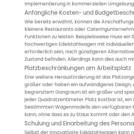
Implementierung in kommerziellen Umgebunge
Anfängliche Kosten- und Budgetbesch
Wie bereits erwähnt, können die Anschaffungsk
kleinere Restaurants oder Cateringunternehme
Funktionen zu leisten. Beispielsweise muss ein 
hochwertigen Edelstahlwagen mit individuellen
erforderlich sein, nach günstigeren Alternati
Zustand befinden. Allerdings kann dies auch m
Platzbeschränkungen am Arbeitsplatz
Eine weitere Herausforderung ist das Platzang
größer oder haben ein aufwändigeres Design, 
begrenztem Gangraum ist ein großer und sperr
jeder Quadratzentimeter Platz kostbar ist, ei
bestimmten Wagenmodells den verfügbaren Plat
kann, ohne dass es zu Staus kommt oder den A
Schulung und Einarbeitung des Persona
Selbst der innovativste Edelstahlwagen kann n