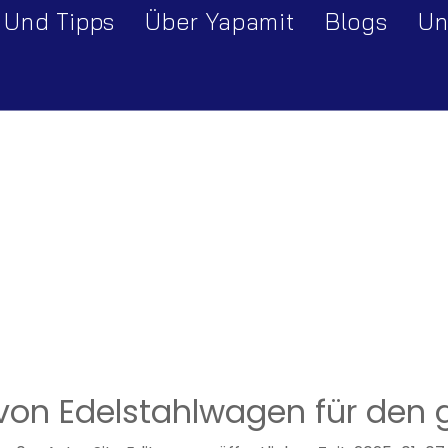
 Und Tipps
Über Yapamit
Blogs
Un
Unternehmensprofil
Fabrik-Tour
Designs von Edelstahlwagen für den gewerblichen Einsatz
von Edelstahlwagen für den 
erie