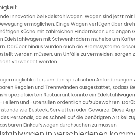
igkeit
ende Innovation bei Edelstahlwagen. Wagen sind jetzt mi
Bewegung ermöglichen. Einige Wagen verfügen über drehb
äftigen Küche mit zahlreichen Hindernissen und engen G
 ein Edelstahlwagen mit Schwenkrädern mühelos um Kaff
ern. Darüber hinaus wurden auch die Bremssysteme dieser
estellt werden müssen, um Unfälle zu vermeiden, sorgen
 nicht verwendet werden.
germöglichkeiten, um den spezifischen Anforderungen 
baren Regalen und Trennwänden ausgestattet, sodass B
shi spezialisierten Restaurant könnte ein Edelstahlwagen
Tellern und -Utensilien ordentlich aufzubewahren. Darüb
tände wie Besteck, Servietten oder Gewürze. Diese Anpa
 des Personals, da es schnell auf die benötigten Artikel 
passbaren Einkaufswagen durchsuchen zu müssen.
lstahlwagen in verschiedenen komm