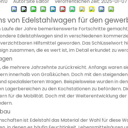
n:
0
Autor:Site Editor veröffentlichen Zeit: 2025-01-0
gns von Edelstahlwagen für den gewerb
 Laufe der Jahre bemerkenswerte Fortschritte gemacht,
sondere Edelstahlwagen sind in verschiedenen kommerzie
erzichtbaren Hilfsmittel geworden. Das Schlüsselwort hie
sign zusammen, die es wert ist, im Detail erkundet zu wer
wagen
, die mehrere Jahrzehnte zurückreicht. Anfangs waren si
tern innerhalb von Großküchen. Doch mit den steigend
nd spezialisierteren Wagen. Beispielsweise wurden in d
 Lagerbereichen zu den Kochstationen zu befördern. Die
ern für die Mobilität. Doch mit der Weiterentwicklung de
ndern.
nbau
nschaften ist Edelstahl das Material der Wahl für diese Wa
 in denen es häufig Feuchtigkeit, Lebensmittelsäuren un