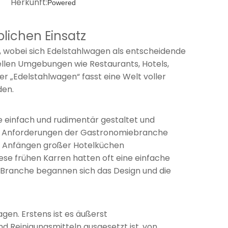
7 Herkunft:
Powered
lichen Einsatz
 wobei sich Edelstahlwagen als entscheidende
llen Umgebungen wie Restaurants, Hotels,
r „Edelstahlwagen“ fasst eine Welt voller
den.
e einfach und rudimentär gestaltet und
en Anforderungen der Gastronomiebranche
en Anfängen großer Hotelküchen
se frühen Karren hatten oft eine einfache
r Branche begannen sich das Design und die
gen. Erstens ist es äußerst
d Reinigungsmitteln ausgesetzt ist, von