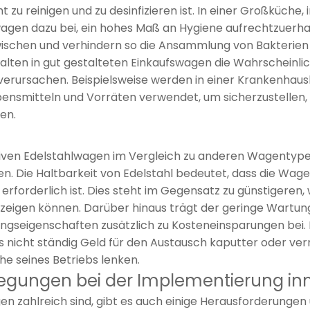
cht zu reinigen und zu desinfizieren ist. In einer Großküche
lwagen dazu bei, ein hohes Maß an Hygiene aufrechtzuerh
abwischen und verhindern so die Ansammlung von Bakterie
alten in gut gestalteten Einkaufswagen die Wahrscheinlic
verursachen. Beispielsweise werden in einer Krankenhaus
ensmitteln und Vorräten verwendet, um sicherzustellen,
en.
tiven Edelstahlwagen im Vergleich zu anderen Wagentypen
en. Die Haltbarkeit von Edelstahl bedeutet, dass die Wa
erforderlich ist. Dies steht im Gegensatz zu günstigeren,
eigen können. Darüber hinaus trägt der geringe Wartun
ungseigenschaften zusätzlich zu Kosteneinsparungen bei.
ss nicht ständig Geld für den Austausch kaputter oder v
he seines Betriebs lenken.
gungen bei der Implementierung inn
en zahlreich sind, gibt es auch einige Herausforderungen