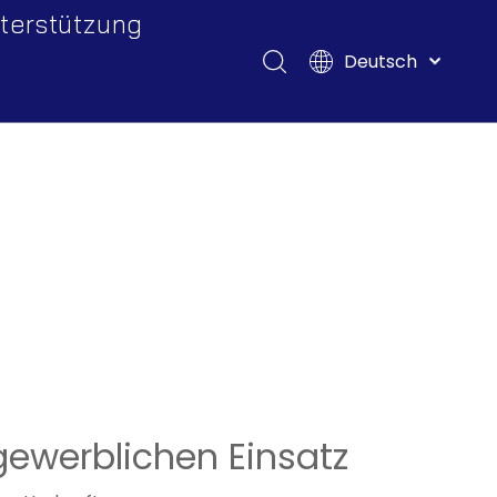
terstützung
Deutsch
Herunterladen
English
Français
FAQ
Pусский
Español
Italiano
Tiếng Việt
Polski
Türk dili
Filipino
Bahasa
indonesia
gewerblichen Einsatz