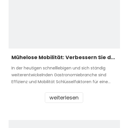
Mühelose Mobilität: Verbessern Sie den Service mit dreischichtigen Speisewagen aus Edelstahl
In der heutigen schnelllebigen und sich ständig
weiterentwickelnden Gastronomiebranche sind
Effizienz und Mobilität Schlüsselfaktoren für eine
außergewöhnliche Kundenzufriedenheit. Wir stellen
Ihnen dreischichtige Speisewagen aus Edelstahl vor,
weiterlesen
eine revolutionäre Lösung, die Ihr Speiseerlebnis
verändern kann. Diese Speisewagen sind de