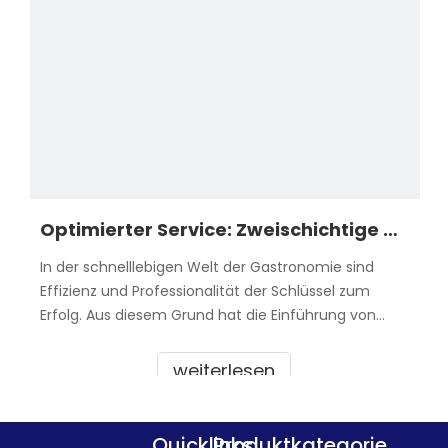
Optimierter Service: Zweischichtige Speisewagen aus Edelstahl für exzellentes Catering
In der schnelllebigen Welt der Gastronomie sind
Effizienz und Professionalität der Schlüssel zum
Erfolg. Aus diesem Grund hat die Einführung von
zweischichtigen Speisewagen aus Edelstahl die
Branche revolutioniert. Diese innovativen
weiterlesen
Einkaufswagen bieten einen optimierten Service, der
auf die Bedürfnisse moderner Unternehmen
zugeschnitten ist. In diesem Ar
Quicklinks
Produktkategorie