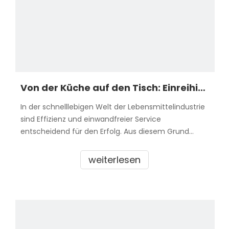
Von der Küche auf den Tisch: Einreihige GN-Behälterwagen aus Edelstahl für einwandfreien Service
In der schnelllebigen Welt der Lebensmittelindustrie
sind Effizienz und einwandfreier Service
entscheidend für den Erfolg. Aus diesem Grund
erfreuen sich einreihige GN-Behälterwagen aus
Edelstahl in Großküchen immer größerer Beliebtheit.
weiterlesen
Diese vielseitigen Trolleys wurden entwickelt, um
den Arbeitsablauf und die Arbeit zu optimieren