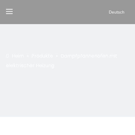
Deutsch
Heim
»
Produkte
»
Dampfpfannenofen mit
elektrischer Heizung