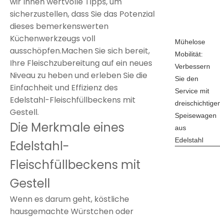
wir Ihnen wertvolle Tipps, um
sicherzustellen, dass Sie das Potenzial
dieses bemerkenswerten
Küchenwerkzeugs voll
Mühelose
ausschöpfen.Machen Sie sich bereit,
Mobilität:
Ihre Fleischzubereitung auf ein neues
Verbessern
Niveau zu heben und erleben Sie die
Sie den
Einfachheit und Effizienz des
Service mit
Edelstahl-Fleischfüllbeckens mit
dreischichtige
Gestell.
Speisewagen
Die Merkmale eines
aus
Edelstahl
Edelstahl-
Fleischfüllbeckens mit
Gestell
Wenn es darum geht, köstliche
hausgemachte Würstchen oder