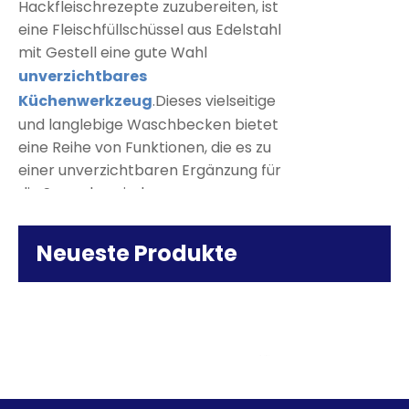
Hackfleischrezepte zuzubereiten, ist
eine Fleischfüllschüssel aus Edelstahl
mit Gestell eine gute Wahl
unverzichtbares
Küchenwerkzeug
.Dieses vielseitige
und langlebige Waschbecken bietet
eine Reihe von Funktionen, die es zu
einer unverzichtbaren Ergänzung für
die Sammlung jedes
Kochbegeisterten machen.
Die Edelstahlkonstruktion dieses
Neueste Produkte
Fleischfüllbeckens gewährleistet vor
allem seine Langlebigkeit und
Optimierter
Beständigkeit gegen Rost und
Service:
Korrosion.Das bedeutet, dass Sie sich
Zweischichtig
jahrelang darauf verlassen können,
Speisewagen
was es zu einer sinnvollen Investition
aus
für jede Küche macht.Darüber hinaus