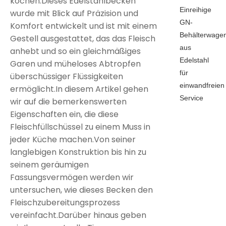
kochen.Dieses Edelstahlbecken
Einreihige
wurde mit Blick auf Präzision und
GN-
Komfort entwickelt und ist mit einem
Behälterwage
Gestell ausgestattet, das das Fleisch
aus
anhebt und so ein gleichmäßiges
Edelstahl
Garen und müheloses Abtropfen
für
überschüssiger Flüssigkeiten
einwandfreien
ermöglicht.In diesem Artikel gehen
Service
wir auf die bemerkenswerten
Eigenschaften ein, die diese
Fleischfüllschüssel zu einem Muss in
jeder Küche machen.Von seiner
langlebigen Konstruktion bis hin zu
seinem geräumigen
Fassungsvermögen werden wir
untersuchen, wie dieses Becken den
Fleischzubereitungsprozess
vereinfacht.Darüber hinaus geben