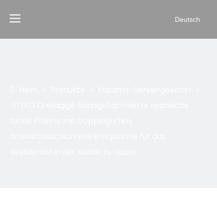
Deutsch
Heim
»
Produkte
»
Yapamit-Serviergeschirr
»
YT003 Dreilagige handgehämmerte spanische
runde Pfanne mit Doppelgriffen,
antihaftbeschichtete Bratpfanne für das
Restaurant in der Küche zu Hause