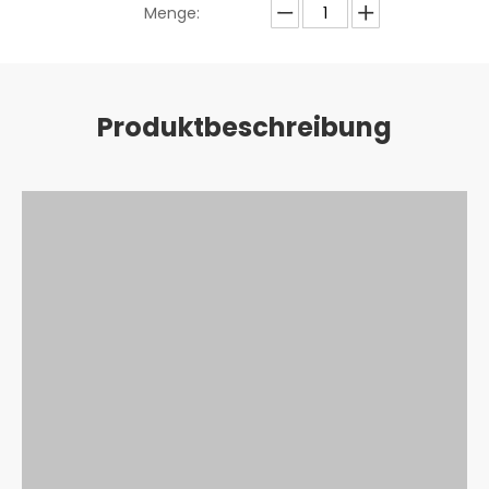
Menge:
erkundigen
Produktbeschreibung
In den Einkaufswagen
Dreilagige gehämmerte runde
Pfanne
Dreilagige gehämmerte runde Platte