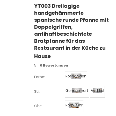
YT003 Dreilagige
handgehämmerte
spanische runde Pfanne mit
Doppelgriffen,
antihaftbeschichtete
Bratpfanne für das
Restaurant in der Küche zu
Hause
5
0 Bewertungen
Roségolden
Farbe:
Gehämmert
Vertikal
Stil:
Rom-Ohr
Ohr: