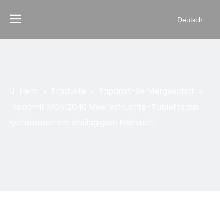
Deutsch
Heim
»
Produkte
»
Yapamit-Serviergeschirr
»
Yapamit MO512040 Meeresfrüchte-Tabletts aus
gehämmertem dreilagigem Edelstahl