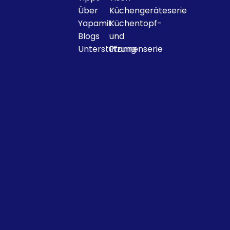
Über
Küchengeräteserie
Yapamit
Küchentopf-
Profiküche.
Blogs
und
Unterstützung
Pfannenserie
Verdickte Edelstahlabdeckung
Dick und langlebig, leicht zu
transportieren
Solider Griff
Der Rand des Lockenstabs ist