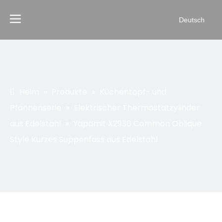
Deutsch
Heim
»
Produkte
»
Küchentopf- und
Pfannenserie
»
Elektrischer Thermostatzylinder
aus Edelstahl
»
Yapamit X2930 Common Oblique
Style Kurzes Suppenfass aus Edelstahl