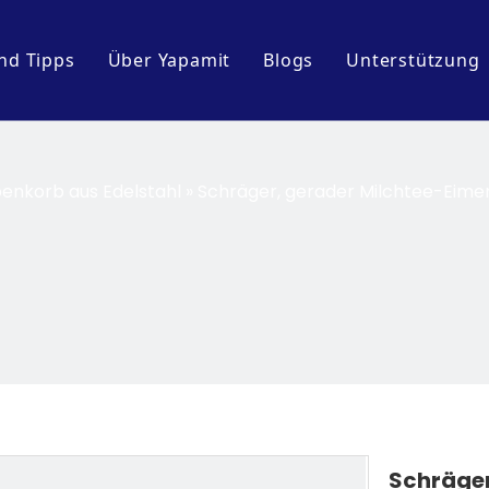
nd Tipps
Über Yapamit
Blogs
Unterstützung
Unternehmensprofil
Veranstaltungen und A
Herunterlad
Fabrik-Tour
Branchenblogs
FAQ
enkorb aus Edelstahl
»
Schräger, gerader Milchtee-Eimer
sch
nnenserie
Schräger