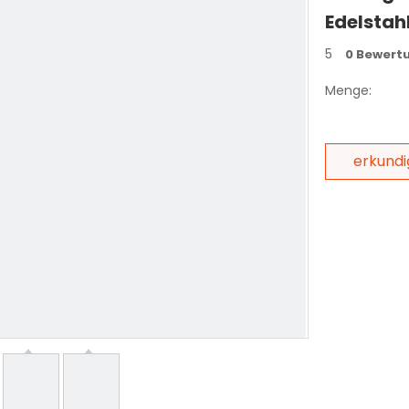
Edelstah
5
0 Bewert
Menge:
erkund