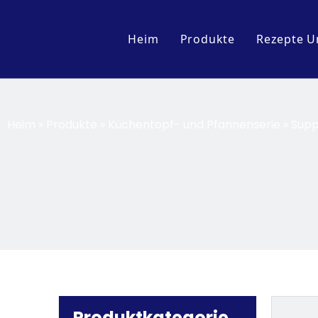
Heim
Produkte
Rezepte U
Zubehörteil
Ausstellungsserie
Heim
»
Produkte
»
Küchentopf- und Pfannenserie
»
Supp
Küchenwagen und Ti
Küchengeräteserie
Küchentopf- und Pfa
Produktkategorie