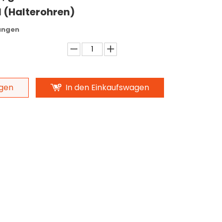
l (Halterohren)
ungen
igen
In den Einkaufswagen