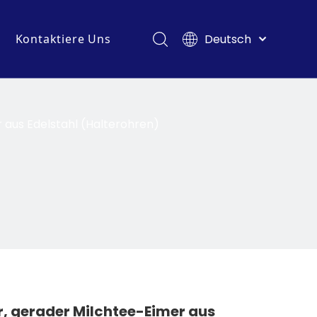
Deutsch
Kontaktiere Uns
English
usstellungen
en
Français
Pусский
Español
 aus Edelstahl (Halterohren)
Italiano
Tiếng Việt
Polski
Türk dili
Filipino
Bahasa
indonesia
, gerader Milchtee-Eimer aus