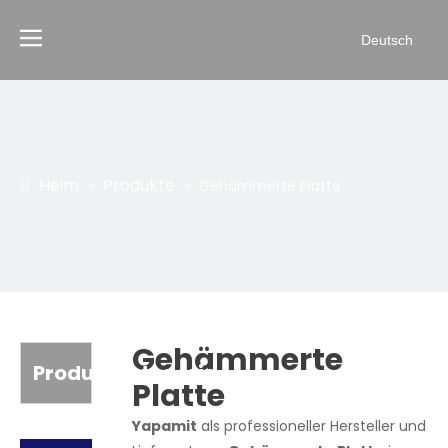
Deutsch
Heim
Produkte
»
»
Gehämmerte Platte
Gehämmerte
Produktkategorie
Platte
Yapamit
als professioneller Hersteller und