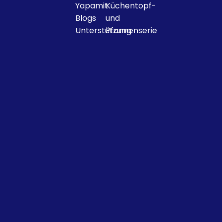
Yapamit
Küchentopf-
Blogs
und
Unterstützung
Pfannenserie