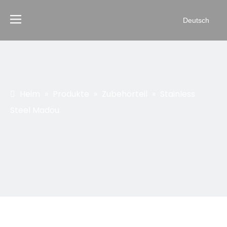
Deutsch
Heim
»
Produkte
»
Zubehörteil
»
Stainless
Steel Madou