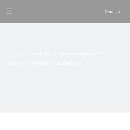
Deutsch
Heim
»
Produkte
»
Küchenwagen und Tisch
»
Runder Trinkwagen aus Edelstahl