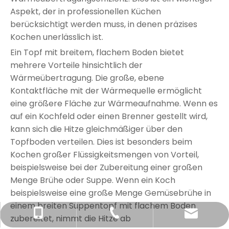
Aspekt, der in professionellen Küchen
berücksichtigt werden muss, in denen präzises
Kochen unerlässlich ist.
Ein Topf mit breitem, flachem Boden bietet
mehrere Vorteile hinsichtlich der
Wärmeübertragung. Die große, ebene
Kontaktfläche mit der Wärmequelle ermöglicht
eine größere Fläche zur Wärmeaufnahme. Wenn es
auf ein Kochfeld oder einen Brenner gestellt wird,
kann sich die Hitze gleichmäßiger über den
Topfboden verteilen. Dies ist besonders beim
Kochen großer Flüssigkeitsmengen von Vorteil,
beispielsweise bei der Zubereitung einer großen
Menge Brühe oder Suppe. Wenn ein Koch
beispielsweise eine große Menge Gemüsebrühe in
einem breiten Suppentopf mit flachem Boden
kevinlai0023@gmail.com
+86-135-0023-7326
+86-75-0375-2818
zubereitet, nimmt die Hitze ab