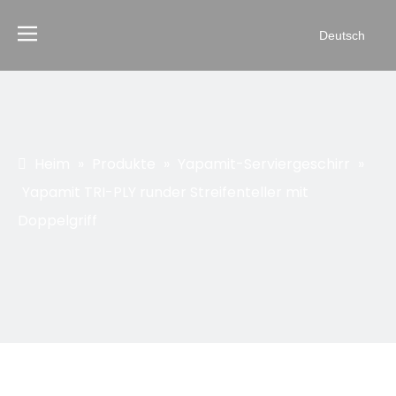
Deutsch
Heim
»
Produkte
»
Yapamit-Serviergeschirr
»
Yapamit TRI-PLY runder Streifenteller mit
Doppelgriff