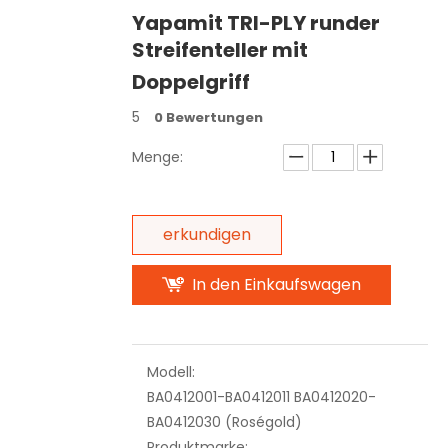
Yapamit TRI-PLY runder
Streifenteller mit
Doppelgriff
5
0 Bewertungen
Menge:
erkundigen
In den Einkaufswagen
Modell:
BA0412001-BA0412011 BA0412020-
BA0412030 (Roségold)
Produktmarke: